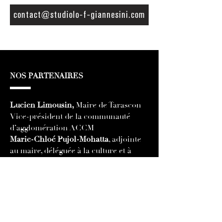
contact@studiolo-f-giannesini.com
NOS PARTENAIRES
Lucien Limousin,
Maire de Tarascon
Vice-président de la communauté
d’agglomération ACCM
Marie-Chloé Pujol-Mohatta
, adjointe
au maire, déléguée à la culture et à
l’écologie
Aldo Bastie,
Directeur du
Patrimoine
Sunghee Lee
, reproduction
Louis Simone
, encadrement
Antoine Robaglia
, graphisme
Delphine Kamoun
, internet et